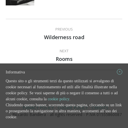
Album
PREVIOUS
navigation
Wilderness road
Previous
album:
NEXT
Rooms
Next
album:
×
Informativa
Questo sito o gli strumenti terzi da questo utilizzati si avvalgono di
cookie necessari al funzionamento ed utili alle finalità illustrate nella
cookie policy. Se vuoi saperne di più o negare il consenso a tutti o ad
alcuni cookie, consulta la
cookie policy
.
Chiudendo questo banner, scorrendo questa pagina, cliccando su un link
PRIVACY POLICY
COOKIE POLICY
CREDITS
o proseguendo la navigazione in altra maniera, acconsenti all’uso dei
Riccardo Bandiera - all rights reserved - P.IVA 01555860087
cookie.